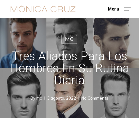
Skip
Menu
to
main
content
MC
Tres Aliados Para Los
Hombres En Su Rutina
Diaria
By
mc
3 agosto, 2022
No Comments