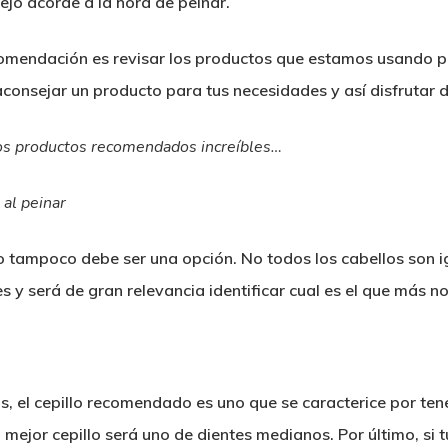
ejo acorde a la hora de peinar.
comendación es revisar los productos que estamos usando p
onsejar un producto para tus necesidades y así disfrutar de
nos productos recomendados increíbles…
 al peinar
llo tampoco debe ser una opción. No todos los cabellos son i
y será de gran relevancia identificar cual es el que más n
s, el cepillo recomendado es uno que se caracterice por tene
, el mejor cepillo será uno de dientes medianos. Por último, s