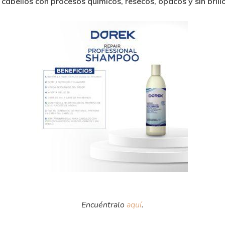
cabellos con procesos químicos, resecos, opacos y sin brillo
Encuéntralo
aquí
.