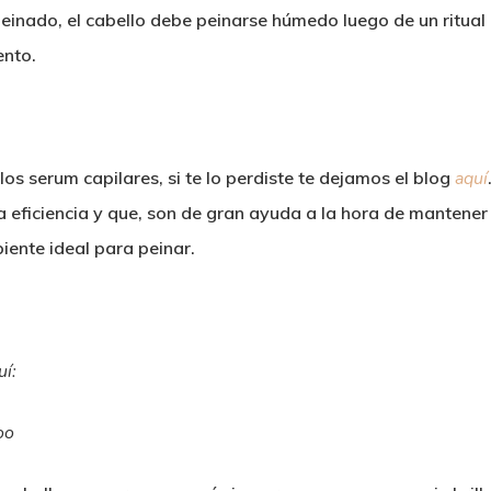
 peinado, el cabello debe peinarse húmedo luego de un ritua
ento.
s serum capilares, si te lo perdiste te dejamos el blog
aquí
 eficiencia y que, son de gran ayuda a la hora de mantener
iente ideal para peinar.
í:
oo