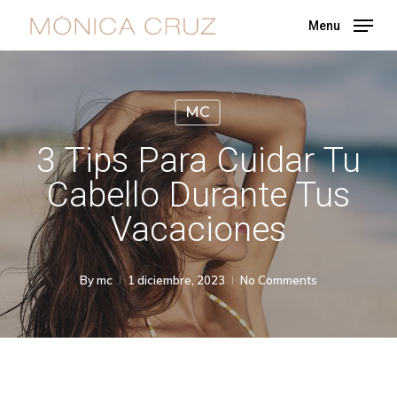
Skip
Menu
to
main
content
MC
3 Tips Para Cuidar Tu
Cabello Durante Tus
Vacaciones
By
mc
1 diciembre, 2023
No Comments