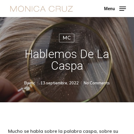
Skip
Menu
to
main
content
MC
Hablemos De La
Caspa
By
mc
13 septiembre, 2022
No Comments
Mucho se habla sobre la palabra caspa, sobre su