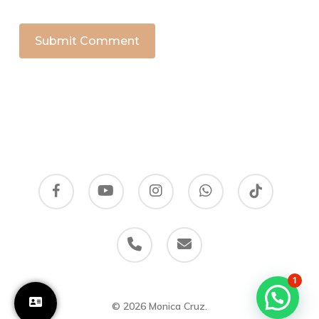
facebook
youtube
instagram
whatsapp
tiktok
phone
email
1
© 2026 Monica Cruz.