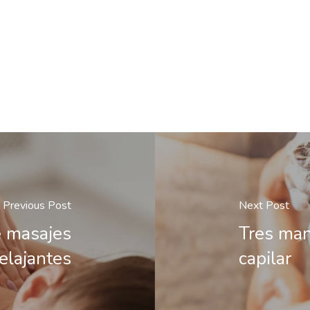
Previous Post
Next Post
e masajes
Tres man
relajantes
capilar