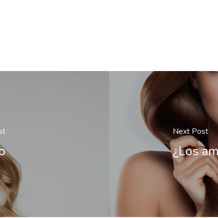
st
Next Post
o
¿Los am