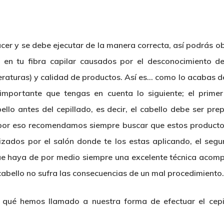
cer y se debe ejecutar de la manera correcta, así podrás o
en tu fibra capilar causados por el desconocimiento de 
aturas) y calidad de productos. Así es… como lo acabas de 
mportante que tengas en cuenta lo siguiente; el primer 
bello antes del cepillado, es decir, el cabello debe ser p
, por eso recomendamos siempre buscar que estos productos
izados por el salón donde te los estas aplicando, el segu
 que haya de por medio siempre una excelente técnica acom
cabello no sufra las consecuencias de un mal procedimiento
r qué hemos llamado a nuestra forma de efectuar el cep