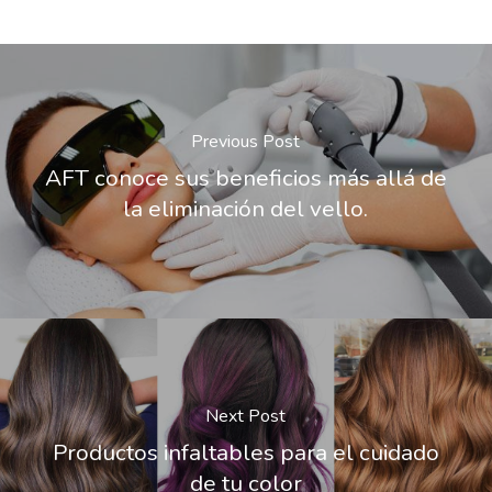
Previous Post
AFT conoce sus beneficios más allá de
la eliminación del vello.
Next Post
Productos infaltables para el cuidado
de tu color