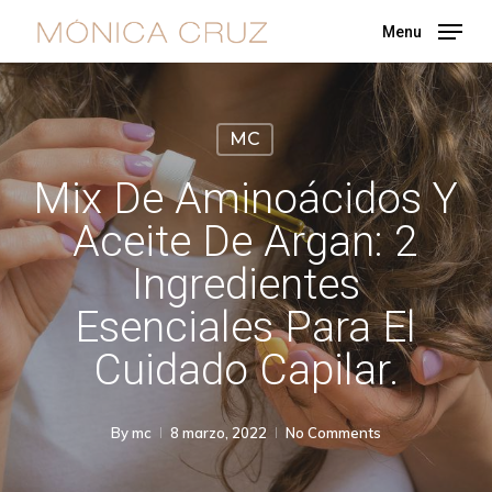
Skip
Menu
to
main
content
MC
Mix De Aminoácidos Y
Aceite De Argan: 2
Ingredientes
Esenciales Para El
Cuidado Capilar.
By
mc
8 marzo, 2022
No Comments