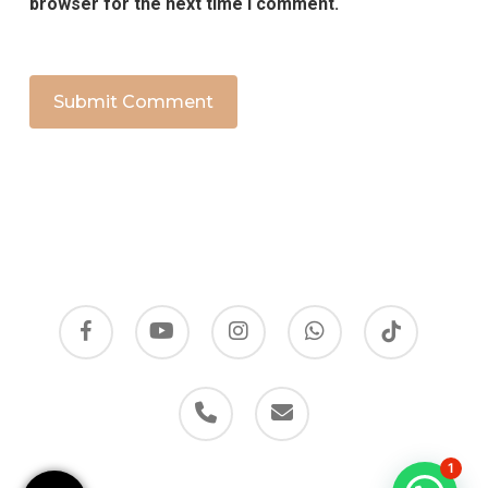
browser for the next time I comment.
facebook
youtube
instagram
whatsapp
tiktok
phone
email
1