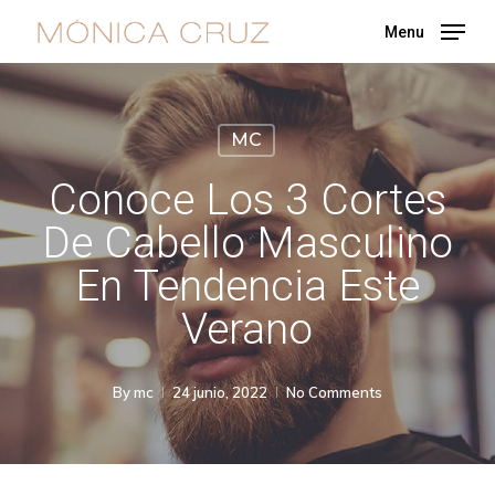
Skip
Menu
to
main
content
MC
Conoce Los 3 Cortes
De Cabello Masculino
En Tendencia Este
Verano
By
mc
24 junio, 2022
No Comments