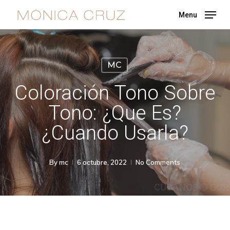
Skip
Menu
to
main
content
MC
Coloración Tono Sobre
Tono: ¿Que Es?
¿Cuando Usarla?
By
mc
6 octubre, 2022
No Comments