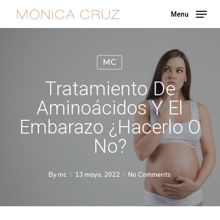
Skip
Menu
to
main
content
MC
Tratamiento De
Aminoácidos Y El
Embarazo ¿Hacerlo O
No?
By
mc
13 mayo, 2022
No Comments